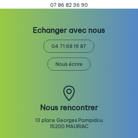
07 86 82 36 90
Echanger avec nous
04 71 68 19 87
Nous écrire
Nous rencontrer
13 place Georges Pompidou
15200 MAURIAC