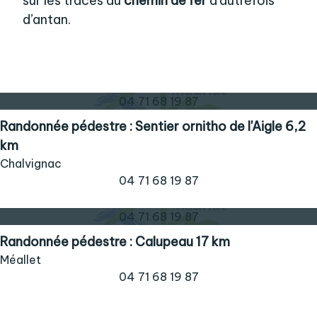
sur les traces du
chemin de fer
d'autrefois
d’antan.
04 71 68 19 87
Randonnée pédestre : Sentier ornitho de l'Aigle 6,2
km
Chalvignac
04 71 68 19 87
04 71 68 19 87
Randonnée pédestre : Calupeau 17 km
Méallet
04 71 68 19 87