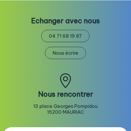
Echanger avec nous
04 71 68 19 87
Nous écrire
Nous rencontrer
13 place Georges Pompidou
15200 MAURIAC