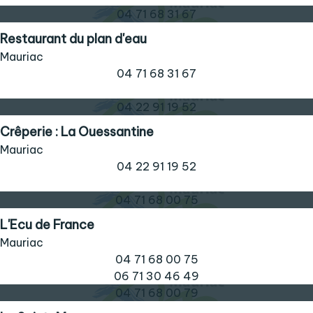
04 71 68 31 67
Restaurant du plan d'eau
Mauriac
04 71 68 31 67
04 22 91 19 52
Crêperie : La Ouessantine
Mauriac
04 22 91 19 52
04 71 68 00 75
L'Ecu de France
Mauriac
04 71 68 00 75
06 71 30 46 49
04 71 68 00 79