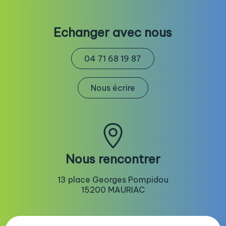
Echanger avec nous
04 71 68 19 87
Nous écrire
Nous rencontrer
13 place Georges Pompidou
15200 MAURIAC