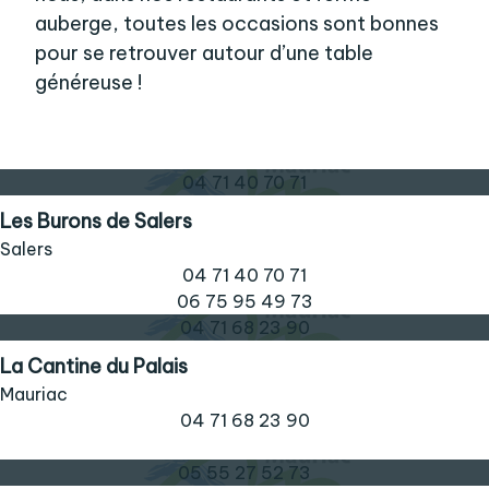
auberge, toutes les occasions sont bonnes
pour se retrouver autour d’une table
généreuse !
04 71 40 70 71
Les Burons de Salers
Salers
04 71 40 70 71
06 75 95 49 73
04 71 68 23 90
La Cantine du Palais
Mauriac
04 71 68 23 90
05 55 27 52 73