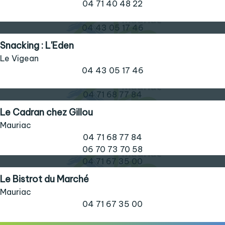
04 71 40 48 22
04 43 05 17 46
Snacking : L'Eden
Le Vigean
04 43 05 17 46
04 71 68 77 84
Le Cadran chez Gillou
Mauriac
04 71 68 77 84
06 70 73 70 58
04 71 67 35 00
Le Bistrot du Marché
Mauriac
04 71 67 35 00