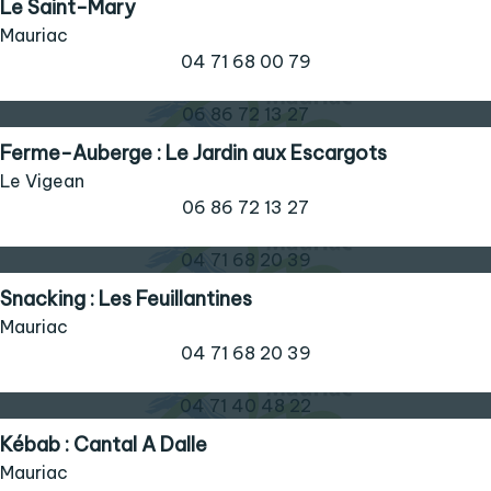
Le Saint-Mary
Mauriac
04 71 68 00 79
06 86 72 13 27
Ferme-Auberge : Le Jardin aux Escargots
Le Vigean
06 86 72 13 27
04 71 68 20 39
Snacking : Les Feuillantines
Mauriac
04 71 68 20 39
04 71 40 48 22
Kébab : Cantal A Dalle
Mauriac