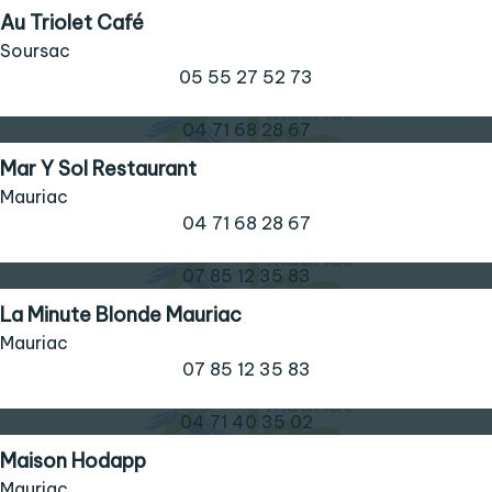
Au Triolet Café
Soursac
05 55 27 52 73
04 71 68 28 67
Mar Y Sol Restaurant
Mauriac
04 71 68 28 67
07 85 12 35 83
La Minute Blonde Mauriac
Mauriac
07 85 12 35 83
04 71 40 35 02
Maison Hodapp
Mauriac