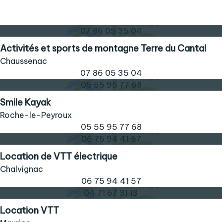
07 86 05 35 04
Activités et sports de montagne Terre du Cantal
Chaussenac
07 86 05 35 04
05 55 95 77 68
Smile Kayak
Roche-le-Peyroux
05 55 95 77 68
06 75 94 41 57
Location de VTT électrique
Chalvignac
06 75 94 41 57
04 71 67 31 13
Location VTT