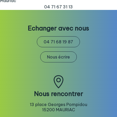
Mauriac
04 71 67 31 13
Echanger avec nous
04 71 68 19 87
Nous écrire
Nous rencontrer
13 place Georges Pompidou
15200 MAURIAC