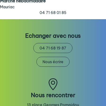
Marché hebdomadaire
Mauriac
04 71 68 01 85
Echanger avec nous
04 71 68 19 87
Nous écrire
Nous rencontrer
13 place Georges Pompidou